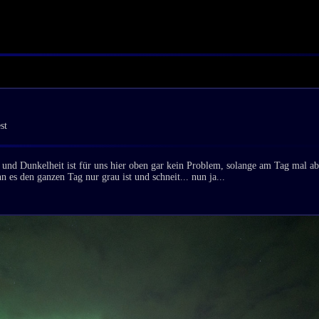
st
und Dunkelheit ist für uns hier oben gar kein Problem, solange am Tag mal ab
n es den ganzen Tag nur grau ist und schneit... nun ja...