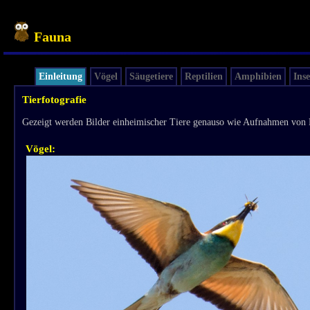
Fauna
Einleitung
Vögel
Säugetiere
Reptilien
Amphibien
Ins
Tierfotografie
Gezeigt werden Bilder einheimischer Tiere genauso wie Aufnahmen von 
Vögel: