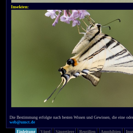
Insekten:
Die Bestimmung erfolgte nach besten Wissen und Gewissen, die eine oder
web@umct.de
Einleitung
Vögel
Säugetiere
Reptilien
Amphibien
Ins