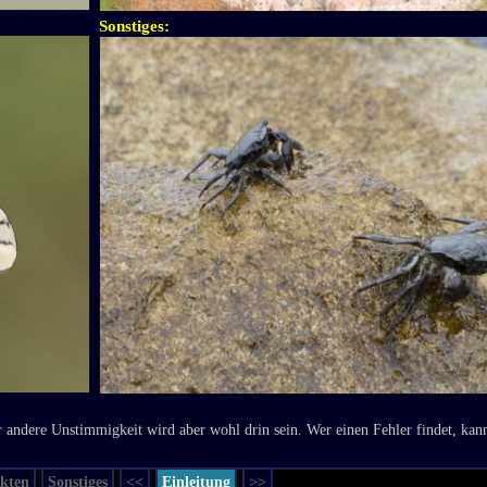
Sonstiges:
 andere Unstimmigkeit wird aber wohl drin sein. Wer einen Fehler findet, kan
ekten
Sonstiges
<<
Einleitung
>>