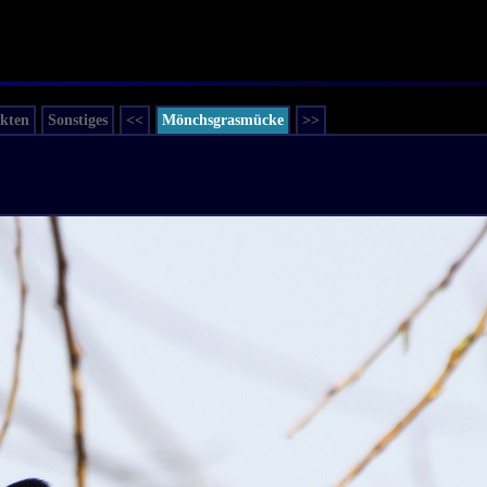
ekten
Sonstiges
<<
Mönchsgrasmücke
>>