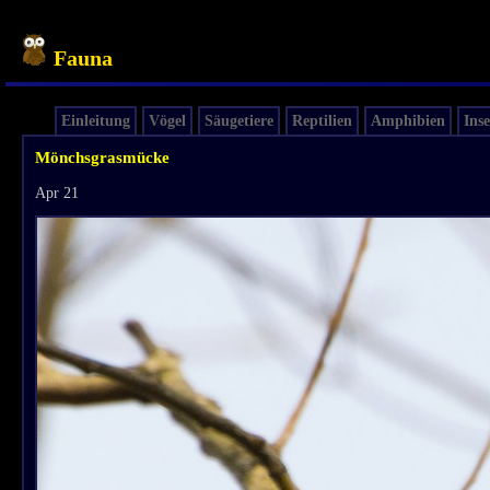
Fauna
Einleitung
Vögel
Säugetiere
Reptilien
Amphibien
Ins
Mönchsgrasmücke
Apr 21